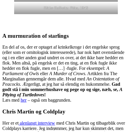
Käthe Kollwitz: Pièta, 1943
A murmuration of starlings
En del af os, der er optaget af krinkelkroge i det engelske sprog
(eller som er ornitologisk interesserede), har nok hørt ovenstående
og i en eller anden grad undret os over, at det ikke bare hedder en
flok. Men altså, på engelsk er det en ting, at en flok fugle ikke
hedder en flok fugle, men en […] -fugle. For eksempel:
A
Parliament of Owls
eller
A Murder of Crows
. Artiklen fra The
Marginalian gennemgår dem alle. Hvad med
An Ostentation of
Peacocks
. Ærgerligt, at jeg har så elendig en hukommelse.
Gad
godt stå i min sommerhushave og pege op og sige, næh, se,
A
Pitying of Turtledoves
!
Læs med
her
– også om baggrunden.
Chris Martin og Coldplay
Her er et
alenlangt interview
med Chris Martin og tilbageblik over
Coldplays karriere. Jeg indrømmer, jeg har kun skimmet det, men