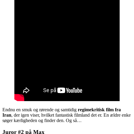
Endnu en smuk og rørende og samtidig
regimekritisk film fra
Iran
, der igen viser, hvilket fantastisk filmland det er. En ældre enke
søger kærligheden og finder den. Og så…
Juror #2 på Max