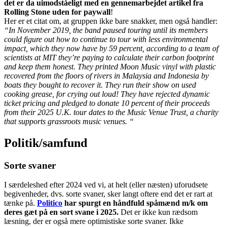
det er da uimodståeligt med en gennemarbejdet artikel fra
Rolling Stone uden for paywall
!
Her er et citat om, at gruppen ikke bare snakker, men også handler:
“In November 2019, the band paused touring until its members
could figure out how to continue to tour with less environmental
impact, which they now have by 59 percent, according to a team of
scientists at MIT they’re paying to calculate their carbon footprint
and keep them honest. They printed Moon Music vinyl with plastic
recovered from the floors of rivers in Malaysia and Indonesia by
boats they bought to recover it. They run their show on used
cooking grease, for crying out loud! They have rejected dynamic
ticket pricing and pledged to donate 10 percent of their proceeds
from their 2025 U.K. tour dates to the Music Venue Trust, a charity
that supports grassroots music venues. “
Politik/samfund
Sorte svaner
I særdeleshed efter 2024 ved vi, at helt (eller næsten) uforudsete
begivenheder, dvs. sorte svaner, sker langt oftere end det er rart at
tænke på.
Politico
har spurgt en håndfuld spåmænd m/k om
deres gæt på en sort svane i 2025.
Det er ikke kun rædsom
læsning, der er også mere optimistiske sorte svaner. Ikke