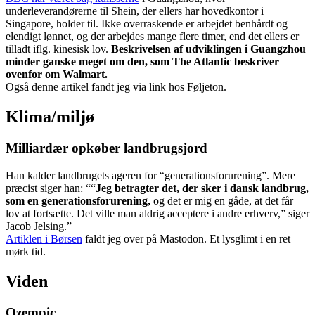
underleverandørerne til Shein, der ellers har hovedkontor i
Singapore, holder til. Ikke overraskende er arbejdet benhårdt og
elendigt lønnet, og der arbejdes mange flere timer, end det ellers er
tilladt iflg. kinesisk lov.
Beskrivelsen af udviklingen i Guangzhou
minder ganske meget om den, som The Atlantic beskriver
ovenfor om Walmart.
Også denne artikel fandt jeg via link hos Føljeton.
Klima/miljø
Milliardær opkøber landbrugsjord
Han kalder landbrugets ageren for “generationsforurening”. Mere
præcist siger han: ““
Jeg betragter det, der sker i dansk landbrug,
som en generationsforurening,
og det er mig en gåde, at det får
lov at fortsætte. Det ville man aldrig acceptere i andre erhverv,” siger
Jacob Jelsing.”
Artiklen i Børsen
faldt jeg over på Mastodon. Et lysglimt i en ret
mørk tid.
Viden
Ozempic