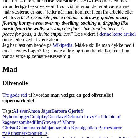
Den britiske forfatter
Rose Macaulay
(1881–1958) har den mest
vidunderlige beskrivelse af, hvor vidunderligt det er at være alene
“når gæsterne er gået” (eller når man kommer hjem fra arbejde eller
whatever): “
An exquisite peace obtains:
a drowsy, golden peace,
flowing honey-sweet over my dwelling, soaking it, dripping like
music from the walls,
strowing the floors like trodden herbs. A
peace for gods; a divine emptiness.
” Læs videre i
denne korte artikel
om glæden ved at være alene.
Jeg har læst om hende på
Wikipedia
. Måske skulle man dykke ned i
en af hendes bøger? Jeg havde aldrig hørt om hende før, men hun
var da virkelig bemærkelsesværdig.
Mad
Olivenolie
Tre gode råd
til hvordan
man vælger en god olivenolie i
supermarkedet
.
Tags:
AI-svar
Anton Jäger
Barbara Gjerluff
Nyholm
bøger
Coldplay
Conclave
Deborah Levy
En lille bid af
kagen
ensomhed
film
Greven af Monte
Christo
Guantanamo
håb
januar
John Koenig
Julian Barnes
Juror
#2
Kunstnerkolonien
La