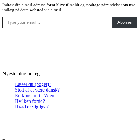
Indtast din e-mail-adresse for at blive tilmeldt og modtage påmindelser om nye
indlæg på dette websted via e-mail.
Type your email…
Abonnér
Nyeste blogindlæg:
Læser du (bøger)?
Stolt af at være dansk?
En kunsttur til Wien
Hvilken fortid?
Hvad er vigtigst?