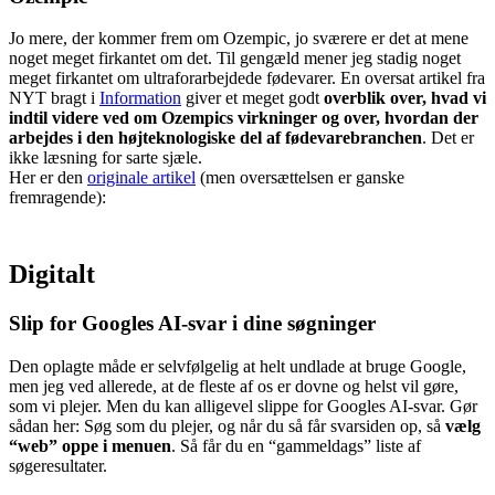
Jo mere, der kommer frem om Ozempic, jo sværere er det at mene
noget meget firkantet om det. Til gengæld mener jeg stadig noget
meget firkantet om ultraforarbejdede fødevarer. En oversat artikel fra
NYT bragt i
Information
giver et meget godt
overblik over, hvad vi
indtil videre ved om Ozempics virkninger og over, hvordan der
arbejdes i den højteknologiske del af fødevarebranchen
. Det er
ikke læsning for sarte sjæle.
Her er den
originale artikel
(men oversættelsen er ganske
fremragende):
Digitalt
Slip for Googles AI-svar i dine søgninger
Den oplagte måde er selvfølgelig at helt undlade at bruge Google,
men jeg ved allerede, at de fleste af os er dovne og helst vil gøre,
som vi plejer. Men du kan alligevel slippe for Googles AI-svar. Gør
sådan her: Søg som du plejer, og når du så får svarsiden op, så
vælg
“web” oppe i menuen
. Så får du en “gammeldags” liste af
søgeresultater.