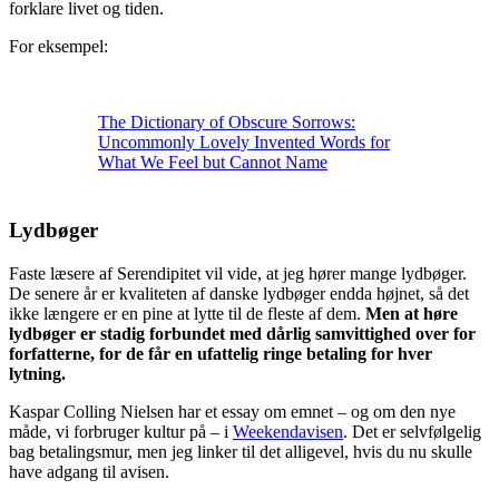
forklare livet og tiden.
For eksempel:
The Dictionary of Obscure Sorrows:
Uncommonly Lovely Invented Words for
What We Feel but Cannot Name
Lydbøger
Faste læsere af Serendipitet vil vide, at jeg hører mange lydbøger.
De senere år er kvaliteten af danske lydbøger endda højnet, så det
ikke længere er en pine at lytte til de fleste af dem.
Men at høre
lydbøger er stadig forbundet med dårlig samvittighed over for
forfatterne, for de får en ufattelig ringe betaling for hver
lytning.
Kaspar Colling Nielsen har et essay om emnet – og om den nye
måde, vi forbruger kultur på – i
Weekendavisen
. Det er selvfølgelig
bag betalingsmur, men jeg linker til det alligevel, hvis du nu skulle
have adgang til avisen.