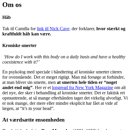
Om os
Håb
Tak til Camilla for
link til Nick Cave,
der forklarer,
hvor stærkt og
kraftfuldt håb kan være.
Kroniske smerter
‘How do I work with this body on a daily basis and have a healthy
coexistence with it?’
En psykolog med speciale i håndtering af kroniske smerter citeres
for ovenstående. Det er meget rigtigt. Man må forsøge at forhindre,
at man bliver sin smerte, men
at smerten hele tiden er “noget
andet end mig”
. Her er et
longread fra New York Magazine
om alt
det nye, der sker i behandling af kroniske smerter. Det er faktisk ret
opmuntrende, at så mange efterhånden tager det virkelig alvorligt. Vi
er nok mange, der mere eller mindre eksplicit har fået at vide af
lægen, at “it’s in your head”.
At værdsætte ensomheden