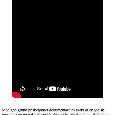
Med god grund prisbelønnet dokumentarfilm skabt af en jødisk
journalist og en palæstinensisk aktivist fra Vestbredden. Hele filmen