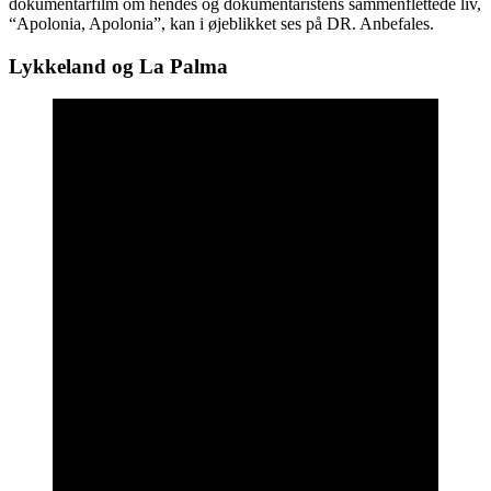
dokumentarfilm om hendes og dokumentaristens sammenflettede liv,
“Apolonia, Apolonia”, kan i øjeblikket ses på DR. Anbefales.
Lykkeland og La Palma