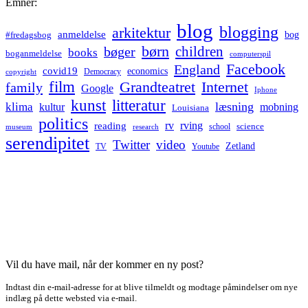
Emner:
blog
blogging
arkitektur
anmeldelse
bog
#fredagsbog
børn
children
bøger
books
boganmeldelse
computerspil
Facebook
England
covid19
economics
Democracy
copyright
film
Grandteatret
Internet
family
Google
Iphone
kunst
litteratur
læsning
klima
kultur
mobning
Louisiana
politics
rv
rving
reading
science
museum
research
school
serendipitet
Twitter
video
Zetland
TV
Youtube
Vil du have mail, når der kommer en ny post?
Indtast din e-mail-adresse for at blive tilmeldt og modtage påmindelser om nye
indlæg på dette websted via e-mail.