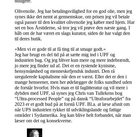
tidligere.
Olivenolie. Jeg har betalingsvilighed for en god olie, men jeg
synes ikke det nemt at gennemskue, om prisen jeg vil betale
også passer til den kvalitet olivenolie jeg køber med hjem. Har
set en hos Årstiderne, så tror jeg vil prøve den næste gang. I
håb om de har været en slags kurator, siden de har valgt den
til deres butik.
»Men vi er gode til at få ting til at smage godt.«
Jeg har brugt en del tid på at sætte mig ind i UPF og
industrien bag. Og jeg bliver kun mere og mere indebrændt,
jo mere jeg finder ud af. Det er en rystende kynisme,
hensynsløshed og menneskefjendsk industri. Den rå
uregulerede kapitalisme når den er værst. Eller det er den i
mange henseener, men her ødelægger de folks sundhed uden
de forstår hvorfor. Hvis man er til faglitteratur og vil mere i
dybden med UPF, så synes jeg Chris van Tullekens bog
“Ultra-processed People” og på dansk “Ultraforarbejdet” fra
2023 er et godt bud på at forstå UPF. Bl.a. at læse afsnit om
når UPS industrien rykker til udviklingslande og fattige
områder i Sydamerika. Jeg kan blive helt forbandet, når man
læser om det og konsekverne.