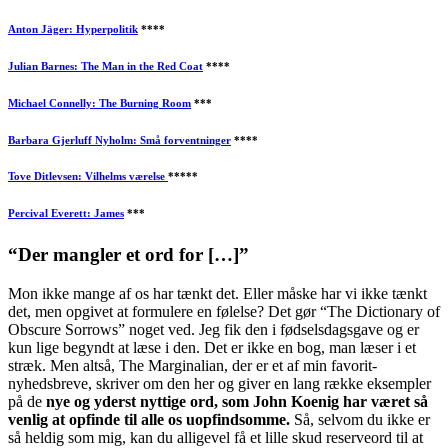
Anton Jäger: Hyperpolitik
****
Julian Barnes: The Man in the Red Coat
****
Michael Connelly: The Burning Room
***
Barbara Gjerluff Nyholm: Små forventninger
****
Tove Ditlevsen: Vilhelms værelse
*****
Percival Everett: James
***
“Der mangler et ord for […]”
Mon ikke mange af os har tænkt det. Eller måske har vi ikke tænkt
det, men opgivet at formulere en følelse? Det gør “The Dictionary of
Obscure Sorrows” noget ved. Jeg fik den i fødselsdagsgave og er
kun lige begyndt at læse i den. Det er ikke en bog, man læser i et
stræk. Men altså, The Marginalian, der er et af min favorit-
nyhedsbreve, skriver om den her og giver en lang række eksempler
på de
nye og yderst nyttige ord, som John Koenig har været så
venlig at opfinde til alle os uopfindsomme.
Så, selvom du ikke er
så heldig som mig, kan du alligevel få et lille skud reserveord til at