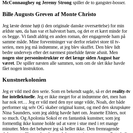
McConnaughey og Jeremy Strong
spiller de to gangster-bosser.
Bille Augusts Greven af Monte Christo
Jeg læste denne højt (i den originale danske oversættelse) for min
ældste søn, da han var et halvstort barn, og det er et kært minde for
os begge. Vi fandt aldrig en anden roman, der engagerede ham på
samme måde. Mine forventninger var derfor relativt store til tv-
serien, men jeg må indrømme, at jeg blev skuffet. Den blev lidt
bedre undervejs efter det nærmest pinefulde første afsnit. Men
nogen stor personinstruktør er det længe siden August har
været
. De spiller næsten alle sammen, som om de slet ikke havde
fået nogen instruktion.
Kunstnerkolonien
Jeg er vild med den serie. Som en bekendt sagde, så er det
reality-tv
for intellektuelle
. Jeg er ikke meget for at indrømme det, men han
har nok ret… Jeg er vild med den nye unge vilde, Noah, der både
performer sig selv OG skaber original kunst, og med den skrupskøre
Nina Saunders, som jeg aldrig havde hørt om. Jeanette Ehlers, not
so much. Og Apolonia Sokol er en fantastisk kunstner, som jeg
formentlig ikke kunne holde ud at være i stue med i ret mange
minutter. Men det behøver jeg så heller ikke. Den fremragende