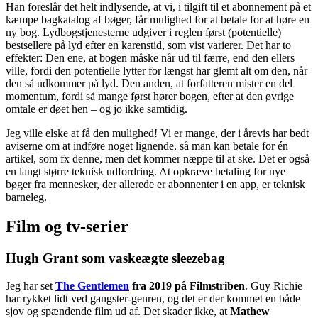
Han foreslår det helt indlysende, at vi, i tilgift til et abonnement på et
kæmpe bagkatalog af bøger, får mulighed for at betale for at høre en
ny bog. Lydbogstjenesterne udgiver i reglen først (potentielle)
bestsellere på lyd efter en karenstid, som vist varierer. Det har to
effekter: Den ene, at bogen måske når ud til færre, end den ellers
ville, fordi den potentielle lytter for længst har glemt alt om den, når
den så udkommer på lyd. Den anden, at forfatteren mister en del
momentum, fordi så mange først hører bogen, efter at den øvrige
omtale er døet hen – og jo ikke samtidig.
Jeg ville elske at få den mulighed! Vi er mange, der i årevis har bedt
aviserne om at indføre noget lignende, så man kan betale for én
artikel, som fx denne, men det kommer næppe til at ske. Det er også
en langt større teknisk udfordring. At opkræve betaling for nye
bøger fra mennesker, der allerede er abonnenter i en app, er teknisk
barneleg.
Film og tv-serier
Hugh Grant som vaskeægte sleezebag
Jeg har set
The Gentlemen
fra 2019 på Filmstriben
. Guy Richie
har rykket lidt ved gangster-genren, og det er der kommet en både
sjov og spændende film ud af. Det skader ikke, at
Mathew