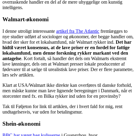
overraskende handler en del af de mere uhyggelige om kunstig
intelligens.
Walmart-økonomi
I denne utroligt interessante
artikel fra The Atlantic
fremlægges to
nye studier udført af sociologer og økonomer, der begge handler om,
hvad der sker for et lokalsamfund, når Walmart rykker ind.
Det har
hidtil været konsensus, at de lave priser er en fordel for fattige
lokalsamfund, men denne forskning rykker markant ved den
antagelse
. Kort fortalt, så handler det dels om Walmarts ekstremt
lave lønninger, dels om at Walmart presser lokale producenter af
fødevarer til at sælge til urealistisk lave priser. Der er flere parametre,
læs selv artiklen.
Klart at USA/Walmart ikke direkte kan overføres til danske forhold,
men måske kunne man lave lignende beregninger i Danmark, når et
storcenter med fx. en Bilka rykker ind uden for en provinsby?
Tak til Føljeton for link til artiklen, der i hvert fald for mig, rent
undtagelsesvis, var uden for betalingsmur.
Shein-økonomi
BBC har været bag kulisserne
i Guangzhou, hvor