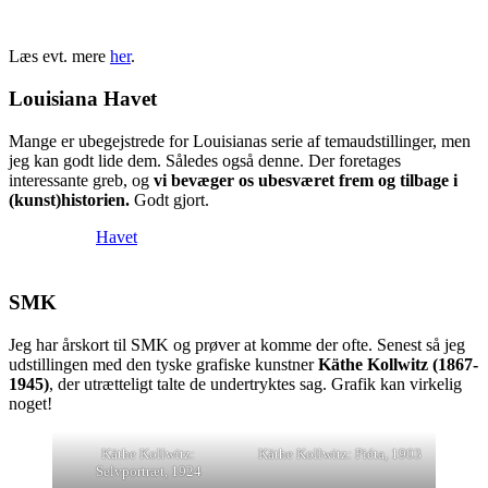
Læs evt. mere
her
.
Louisiana Havet
Mange er ubegejstrede for Louisianas serie af temaudstillinger, men
jeg kan godt lide dem. Således også denne. Der foretages
interessante greb, og
vi bevæger os ubesværet frem og tilbage i
(kunst)historien.
Godt gjort.
Havet
SMK
Jeg har årskort til SMK og prøver at komme der ofte. Senest så jeg
udstillingen med den tyske grafiske kunstner
Käthe Kollwitz (1867-
1945)
, der utrætteligt talte de undertryktes sag. Grafik kan virkelig
noget!
Käthe Kollwitz:
Käthe Kollwitz: Piéta, 1903
Selvportræt, 1924