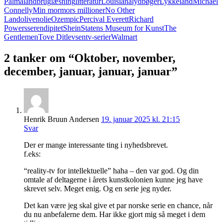
Palma
landbrug
læsning
litteratur
Louisiana
lydbøger
Lykkeland
Michael
Connelly
Min mormors millioner
No Other
Land
olivenolie
Ozempic
Percival Everett
Richard
Powers
serendipitet
Shein
Statens Museum for Kunst
The
Gentlemen
Tove Ditlevsen
tv-serier
Walmart
2 tanker om “Oktober, november,
december, januar, januar, januar”
Henrik Bruun Andersen
19. januar 2025 kl. 21:15
Svar
Der er mange interessante ting i nyhedsbrevet.
f.eks:
“reality-tv for intellektuelle” haha – den var god. Og din
omtale af deltagerne i årets kunstkolonien kunne jeg have
skrevet selv. Meget enig. Og en serie jeg nyder.
Det kan være jeg skal give et par norske serie en chance, når
du nu anbefalerne dem. Har ikke gjort mig så meget i dem