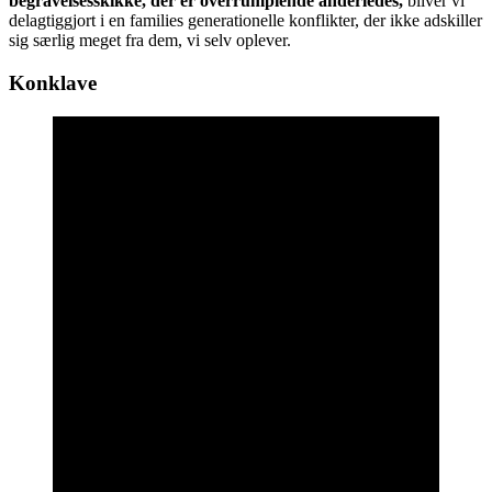
begravelsesskikke, der er overrumplende anderledes,
bliver vi
delagtiggjort i en families generationelle konflikter, der ikke adskiller
sig særlig meget fra dem, vi selv oplever.
Konklave