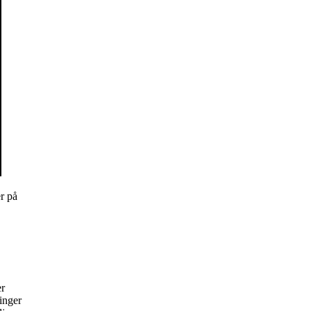
r på
er
inger