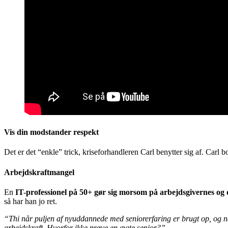
Vis din modstander respekt
Det er det “enkle” trick, kriseforhandleren Carl benytter sig af. Carl
Arbejdskraftmangel
En
IT-professionel på 50+ gør sig morsom på arbejdsgivernes og d
så har han jo ret.
“Thi når puljen af nyuddannede med seniorerfaring er brugt op, og nå
arbejdskraft. Hvorfor ikke prøve en ægte senior?”