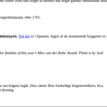
 ruiner (som han solgte til turister) har nogle ganske fantasifulde detal
ngselsfantasier, efter 1761.
itekturpris
.
Det her
er i Spanien. Ingen af de nominerede byggerier er 
ive finalists of this year’s Mies van der Rohe Award. Photo is by José
 om krigens logik. Han citerer flere forskellige krigsteoretikere, bl.a.
t læsning.