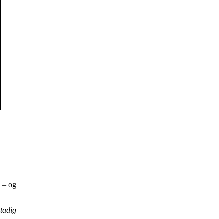
v – og
stadig