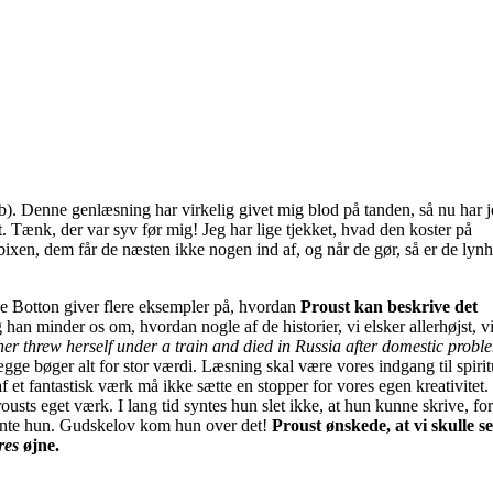
b). Denne genlæsning har virkelig givet mig blod på tanden, så nu har 
et. Tænk, der var syv før mig! Jeg har lige tjekket, hvad den koster på
bixen, dem får de næsten ikke nogen ind af, og når de gør, så er de lynh
n de Botton giver flere eksempler på, hvordan
Proust kan beskrive det
 han minder os om, hvordan nogle af de historier, vi elsker allerhøjst, vi
r threw herself under a train and died in Russia after domestic probl
ægge bøger alt for stor værdi. Læsning skal være vores indgang til spirit
f et fantastisk værk må ikke sætte en stopper for vores egen kreativitet
usts eget værk. I lang tid syntes hun slet ikke, at hun kunne skrive, for
nte hun. Gudskelov kom hun over det!
Proust ønskede, at vi skulle s
res
øjne.