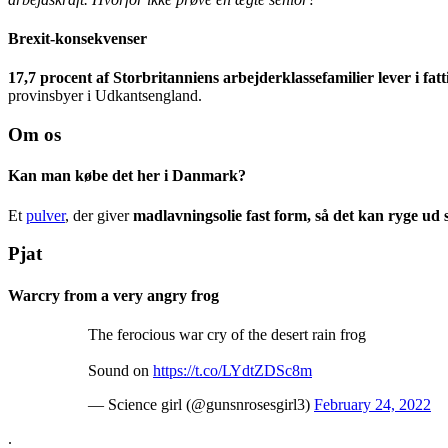
Brexit-konsekvenser
17,7 procent af Storbritanniens arbejderklassefamilier lever i fat
provinsbyer i Udkantsengland.
Om os
Kan man købe det her i Danmark?
Et
pulver
, der giver
madlavningsolie fast form, så det kan ryge u
Pjat
Warcry from a very angry frog
The ferocious war cry of the desert rain frog
Sound on
https://t.co/LYdtZDSc8m
— Science girl (@gunsnrosesgirl3)
February 24, 2022
.