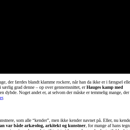
ge, der færdes blandt klamme rockere, når han da ikke er i fængsel elle
 i særlig grad denne – op over gennemsnittet, er
Hauges kamp med
anen dybde. Noget andet er, at selvom der måske er temmelig mange, der
er
.
kunstnere, som alle “kender”, men ikke kender navnet på. Eller, nu kend
an var både arkæolog, arkitekt og kunstner
, for mange af hans tegn