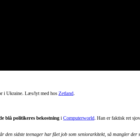
 bor i Ukraine. Læs/lyt med hos
Zetland
.
e blå politikeres bekostning
i
Computerworld
. Han er faktisk ret sjo
r den sidste teenager har fået job som seniorarkitekt, så mangler der 