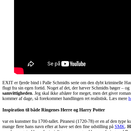
EXIT er fjerde bind i Palle Schmidts serie om den dybt kriminelle Hau
flugt fra sin egen fortid. Noget af det, der hæver Schmidts bøger – og
samvittigheden
. Jeg skal ikke afsløre for meget, men det giver rom
kommer af dage, så forekommer handlingen ret realistisk. Læs mere
h
Inspiration til både Ringenes Herre og Harry Potter
var en kunstner fra 1700-tallet. Piranesi (1720-78) er en af den type 
mange flere hans navn efter at have set den fine udstilling på
SMK
.
H