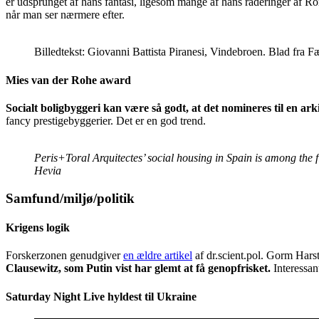
er udsprunget af hans fantasi, ligesom mange af hans raderinger af Roms
når man ser nærmere efter.
Billedtekst: Giovanni Battista Piranesi, Vindebroen. Blad fra Fæ
Mies van der Rohe award
Socialt boligbyggeri kan være så godt, at det nomineres til en ark
fancy prestigebyggerier. Det er en god trend.
Peris+Toral Arquitectes’ social housing in Spain is among the f
Hevia
Samfund/miljø/politik
Krigens logik
Forskerzonen genudgiver
en ældre artikel
af dr.scient.pol. Gorm Harste
Clausewitz, som Putin vist har glemt at få genopfrisket.
Interessan
Saturday Night Live hyldest til Ukraine