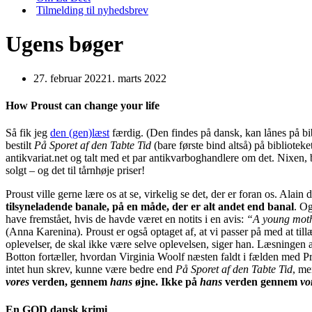
Tilmelding til nyhedsbrev
Ugens bøger
27. februar 2022
1. marts 2022
How Proust can change your life
Så fik jeg
den (gen)læst
færdig. (Den findes på dansk, kan lånes på bi
bestilt
På Sporet af den Tabte Tid
(bare første bind altså) på bibliotek
antikvariat.net og talt med et par antikvarboghandlere om det. Nixen, 
solgt – og det til tårnhøje priser!
Proust ville gerne lære os at se, virkelig se det, der er foran os. Alai
tilsyneladende banale, på en måde, der er alt andet end banal
. Og
have fremstået, hvis de havde været en notits i en avis:
“A young mothe
(Anna Karenina). Proust er også optaget af, at vi passer på med at till
oplevelser, de skal ikke være selve oplevelsen, siger han. Læsningen a
Botton fortæller, hvordan Virginia Woolf næsten faldt i fælden med Pro
intet hun skrev, kunne være bedre end
På Sporet af den Tabte Tid
, me
vores
verden, gennem
hans
øjne. Ikke på
hans
verden gennem
vo
En GOD dansk krimi