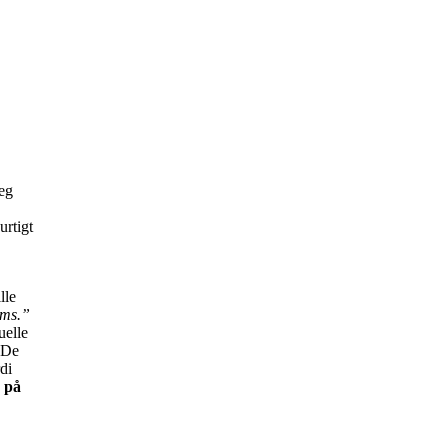
jeg
urtigt
lle
ems.”
uelle
. De
di
e på