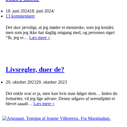
18. juni 2024
18. juni 2024
13 kommentarer
Det sker jævnligt, at jeg møder et menneske, som jeg kender,
men som jeg ikke har daglig omgang med, og personen siger:
Kære
“Ih, jeg er…
Læs mere »
læser
Livsregler, duer de?
29. oktober 2023
29. oktober 2023
Det enkle svar er ja, men kun hvis man følger dem… Inden du
fortsætter, vil jeg lige advare: Denne udgave af serendipitet er
Livsregler,
blevet aaaalt…
Læs mere »
duer
de?