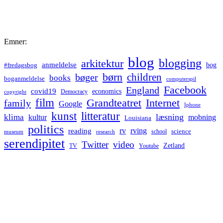
Emner:
blog
blogging
arkitektur
anmeldelse
bog
#fredagsbog
børn
children
bøger
books
boganmeldelse
computerspil
Facebook
England
covid19
economics
Democracy
copyright
film
Grandteatret
Internet
family
Google
Iphone
kunst
litteratur
læsning
klima
kultur
mobning
Louisiana
politics
rv
rving
reading
science
museum
research
school
serendipitet
Twitter
video
Zetland
TV
Youtube