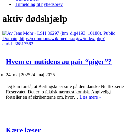
Tilmelding til nyhedsbrev
aktiv dødshjælp
Hvem er nutidens au pair “piger”?
24. maj 2025
24. maj 2025
Jeg kan forstå, at Berlingske er sure på den danske Netflix-serie
Reservatet. Det er jo faktisk nærmest komisk. Angiveligt
Hvem
fortæller en af skribenterne om, hvor…
Læs mere »
er
nutidens
au
pair
“piger”?
Kære læser