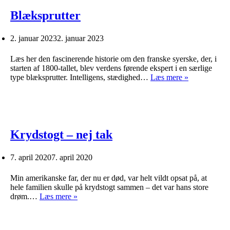
Blæksprutter
2. januar 2023
2. januar 2023
Læs her den fascinerende historie om den franske syerske, der, i
starten af 1800-tallet, blev verdens førende ekspert i en særlige
Blæksprutter
type blæksprutter. Intelligens, stædighed…
Læs mere »
Krydstogt – nej tak
7. april 2020
7. april 2020
Min amerikanske far, der nu er død, var helt vildt opsat på, at
hele familien skulle på krydstogt sammen – det var hans store
Krydstogt
drøm.…
Læs mere »
–
nej
tak