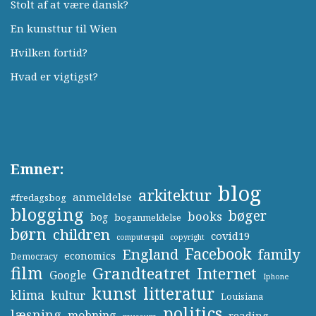
Stolt af at være dansk?
En kunsttur til Wien
Hvilken fortid?
Hvad er vigtigst?
Emner:
blog
arkitektur
anmeldelse
#fredagsbog
blogging
bøger
books
bog
boganmeldelse
børn
children
covid19
computerspil
copyright
Facebook
England
family
economics
Democracy
film
Grandteatret
Internet
Google
Iphone
kunst
litteratur
klima
kultur
Louisiana
politics
læsning
mobning
reading