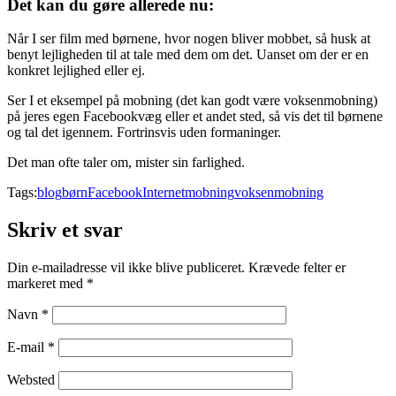
Det kan du gøre allerede nu:
Når I ser film med børnene, hvor nogen bliver mobbet, så husk at
benyt lejligheden til at tale med dem om det. Uanset om der er en
konkret lejlighed eller ej.
Ser I et eksempel på mobning (det kan godt være voksenmobning)
på jeres egen Facebookvæg eller et andet sted, så vis det til børnene
og tal det igennem. Fortrinsvis uden formaninger.
Det man ofte taler om, mister sin farlighed.
Tags:
blog
børn
Facebook
Internet
mobning
voksenmobning
Skriv et svar
Din e-mailadresse vil ikke blive publiceret.
Krævede felter er
markeret med
*
Navn
*
E-mail
*
Websted