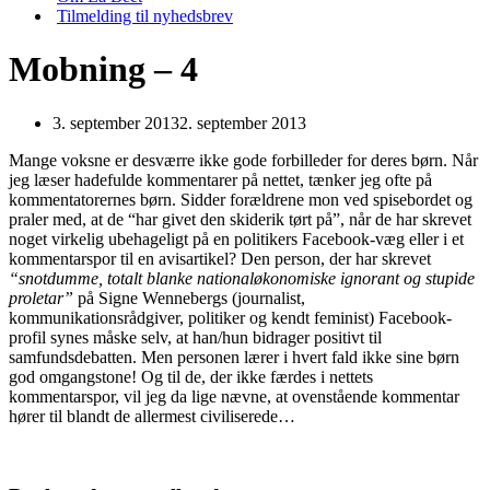
Tilmelding til nyhedsbrev
Mobning – 4
3. september 2013
2. september 2013
Mange voksne er desværre ikke gode forbilleder for deres børn. Når
jeg læser hadefulde kommentarer på nettet, tænker jeg ofte på
kommentatorernes børn. Sidder forældrene mon ved spisebordet og
praler med, at de “har givet den skiderik tørt på”, når de har skrevet
noget virkelig ubehageligt på en politikers Facebook-væg eller i et
kommentarspor til en avisartikel? Den person, der har skrevet
“snotdumme, totalt blanke nationaløkonomiske ignorant og stupide
proletar”
på Signe Wennebergs (journalist,
kommunikationsrådgiver, politiker og kendt feminist) Facebook-
profil synes måske selv, at han/hun bidrager positivt til
samfundsdebatten. Men personen lærer i hvert fald ikke sine børn
god omgangstone! Og til de, der ikke færdes i nettets
kommentarspor, vil jeg da lige nævne, at ovenstående kommentar
hører til blandt de allermest civiliserede…