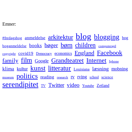
Emner:
blog
blogging
arkitektur
anmeldelse
bog
#fredagsbog
børn
children
bøger
books
boganmeldelse
computerspil
Facebook
England
covid19
economics
Democracy
copyright
film
Grandteatret
Internet
family
Google
Iphone
kunst
litteratur
læsning
klima
kultur
mobning
Louisiana
politics
rv
rving
reading
science
museum
research
school
serendipitet
Twitter
video
Zetland
TV
Youtube