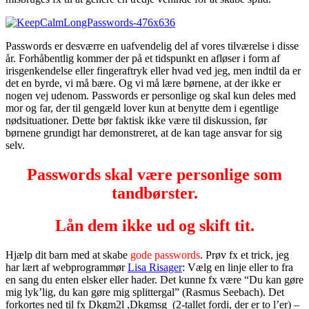
Passwords er desværre en uafvendelig del af vores tilværelse i disse
år. Forhåbentlig kommer der på et tidspunkt en afløser i form af
irisgenkendelse eller fingeraftryk eller hvad ved jeg, men indtil da er
det en byrde, vi må bære. Og vi må lære børnene, at der ikke er
nogen vej udenom. Passwords er personlige og skal kun deles med
mor og far, der til gengæld lover kun at benytte dem i egentlige
nødsituationer. Dette bør faktisk ikke være til diskussion, før
børnene grundigt har demonstreret, at de kan tage ansvar for sig
selv.
Passwords skal være personlige som
tandbørster.
Lån dem ikke ud og skift tit.
Hjælp dit barn med at skabe
gode passwords
. Prøv fx et trick, jeg
har lært af webprogrammør
Lisa Risager
: Vælg en linje eller to fra
en sang du enten elsker eller hader. Det kunne fx være “Du kan gøre
mig lyk’lig, du kan gøre mig splittergal” (Rasmus Seebach). Det
forkortes ned til fx Dkgm2l ,Dkgmsg (2-tallet fordi, der er to l’er) –