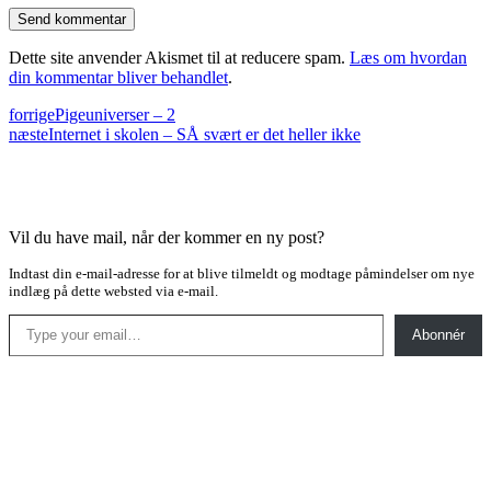
Dette site anvender Akismet til at reducere spam.
Læs om hvordan
din kommentar bliver behandlet
.
forrige
Pigeuniverser – 2
næste
Internet i skolen – SÅ svært er det heller ikke
Vil du have mail, når der kommer en ny post?
Indtast din e-mail-adresse for at blive tilmeldt og modtage påmindelser om nye
indlæg på dette websted via e-mail.
Type your email…
Abonnér