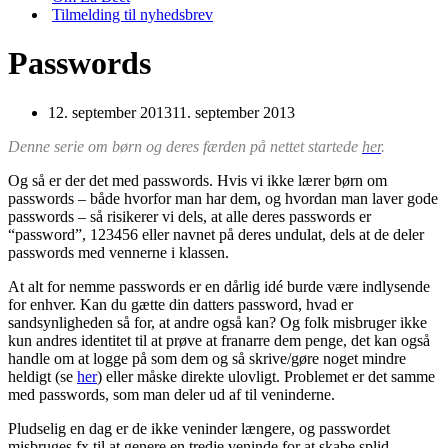
Tilmelding til nyhedsbrev
Passwords
12. september 2013
11. september 2013
Denne serie om børn og deres færden på nettet startede
her
.
Og så er der det med passwords. Hvis vi ikke lærer børn om
passwords – både hvorfor man har dem, og hvordan man laver gode
passwords – så risikerer vi dels, at alle deres passwords er
“password”, 123456 eller navnet på deres undulat, dels at de deler
passwords med vennerne i klassen.
At alt for nemme passwords er en dårlig idé burde være indlysende
for enhver. Kan du gætte din datters password, hvad er
sandsynligheden så for, at andre også kan? Og folk misbruger ikke
kun andres identitet til at prøve at franarre dem penge, det kan også
handle om at logge på som dem og så skrive/gøre noget mindre
heldigt (se
her
) eller måske direkte ulovligt. Problemet er det samme
med passwords, som man deler ud af til veninderne.
Pludselig en dag er de ikke veninder længere, og passwordet
misbruges fx til at genere en tredje veninde for at skabe splid.