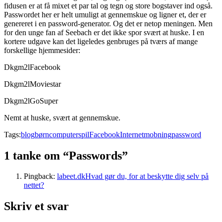
fidusen er at få mixet et par tal og tegn og store bogstaver ind også.
Passwordet her er helt umuligt at gennemskue og ligner et, der er
genereret i en password-generator. Og det er netop meningen. Men
for den unge fan af Seebach er det ikke spor svært at huske. I en
kortere udgave kan det ligeledes genbruges på tværs af mange
forskellige hjemmesider:
Dkgm2lFacebook
Dkgm2lMoviestar
Dkgm2lGoSuper
Nemt at huske, svært at gennemskue.
Tags:
blog
børn
computerspil
Facebook
Internet
mobning
password
1 tanke om “Passwords”
Pingback:
labeet.dkHvad gør du, for at beskytte dig selv på
nettet?
Skriv et svar