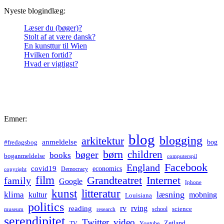
Nyeste blogindlæg:
Læser du (bøger)?
Stolt af at være dansk?
En kunsttur til Wien
Hvilken fortid?
Hvad er vigtigst?
Emner:
blog
blogging
arkitektur
anmeldelse
bog
#fredagsbog
børn
children
bøger
books
boganmeldelse
computerspil
Facebook
England
covid19
economics
Democracy
copyright
film
Grandteatret
Internet
family
Google
Iphone
kunst
litteratur
læsning
klima
kultur
mobning
Louisiana
politics
rv
rving
reading
science
museum
research
school
serendipitet
Twitter
video
Zetland
TV
Youtube