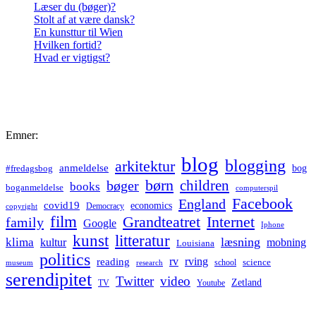
Læser du (bøger)?
Stolt af at være dansk?
En kunsttur til Wien
Hvilken fortid?
Hvad er vigtigst?
Emner:
blog
blogging
arkitektur
anmeldelse
bog
#fredagsbog
børn
children
bøger
books
boganmeldelse
computerspil
Facebook
England
covid19
economics
Democracy
copyright
film
Grandteatret
Internet
family
Google
Iphone
kunst
litteratur
læsning
klima
kultur
mobning
Louisiana
politics
rv
rving
reading
science
museum
research
school
serendipitet
Twitter
video
Zetland
TV
Youtube