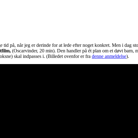
e tid på, når jeg er derinde for at lede efter noget konkret. Men i dag st
rtfilm,
(Oscarvinder,
20 min). Den handler på ét plan om et døvt barn, 
oksne) skal indpasses i. (Billedet ovenfor er fra
denne anmeldelse
).