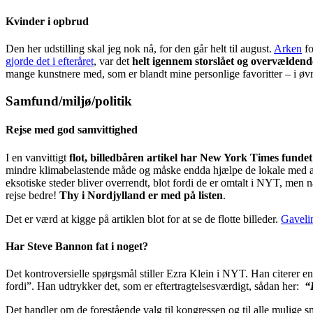
Kvinder i opbrud
Den her udstilling skal jeg nok nå, for den går helt til august.
Arken
fo
gjorde det i efteråret
, var det
helt igennem storslået og overvældend
mange kunstnere med, som er blandt mine personlige favoritter – i øvri
Samfund/miljø/politik
Rejse med god samvittighed
I en vanvittigt
flot, billedbåren artikel har New York Times fundet 
mindre klimabelastende måde og måske endda hjælpe de lokale med at 
eksotiske steder bliver overrendt, blot fordi de er omtalt i NYT, men n
rejse bedre!
Thy i Nordjylland er med på listen
.
Det er værd at kigge på artiklen blot for at se de flotte billeder.
Gaveli
Har Steve Bannon fat i noget?
Det kontroversielle spørgsmål stiller Ezra Klein i NYT. Han citerer en
fordi”. Han udtrykker det, som er eftertragtelsesværdigt, sådan her:
“
Det handler om de forestående valg til kongressen og til alle mulige s