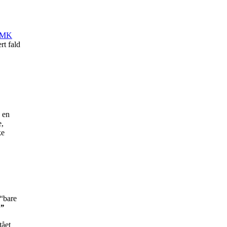
SMK
rt fald
 en
e,
ke
 “bare
.”
tået