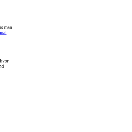
vis man
onal
.
 hvor
end