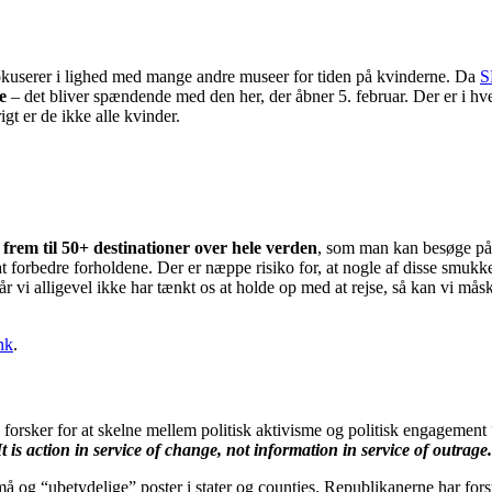
kuserer i lighed med mange andre museer for tiden på kvinderne. Da
e
– det bliver spændende med den her, der åbner 5. februar. Der er i hve
gt er de ikke alle kvinder.
frem til 50+ destinationer over hele verden
, som man kan besøge på
forbedre forholdene. Der er næppe risiko for, at nogle af disse smukk
år vi alligevel ikke har tænkt os at holde op med at rejse, så kan vi mås
nk
.
 forsker for at skelne mellem politisk aktivisme og politisk engagement
It is action in service of change, not information in service of outrage
må og “ubetydelige” poster i stater og counties. Republikanerne har fors