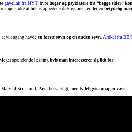
tte
gavelink fra NYT,
hvor
læger og psykiatere fra “begge sider” k
mange andre af tidens ophedede diskussioner, er der en
betydelig mæ
å, at vi engang havde
en første søvn og en anden søvn
.
Artikel fra BB
r. Meget spændende læsning
hvis man interesserer sig lidt for
, Mary of Scots m.fl. Pænt besværligt, men
tydeligvis umagen vær
d.