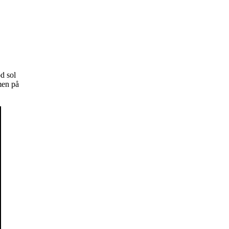
od sol
men på