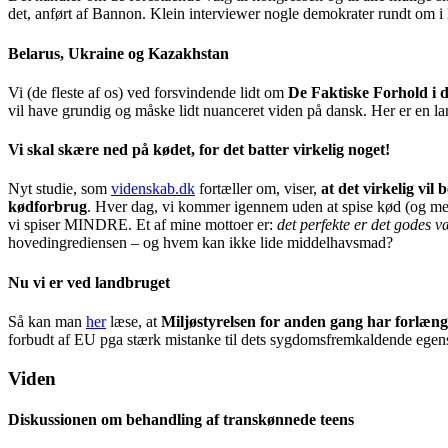
det, anført af Bannon. Klein interviewer nogle demokrater rundt om i l
Belarus, Ukraine og Kazakhstan
Vi (de fleste af os) ved forsvindende lidt om
De Faktiske Forhold i d
vil have grundig og måske lidt nuanceret viden på dansk. Her er en l
Vi skal skære ned på kødet, for det batter virkelig noget!
Nyt studie, som
videnskab.dk
fortæller om, viser,
at det virkelig vil
kødforbrug
. Hver dag, vi kommer igennem uden at spise kød (og mej
vi spiser MINDRE. Et af mine mottoer er:
det perfekte er det godes v
hovedingrediensen – og hvem kan ikke lide middelhavsmad?
Nu vi er ved landbruget
Så kan man
her
læse, at
Miljøstyrelsen for anden gang har forlænge
forbudt af EU pga stærk mistanke til dets sygdomsfremkaldende egen
Viden
Diskussionen om behandling af transkønnede teens