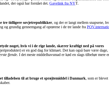
andet, der også har forstået det.
Gavelink fra NY
T.
e tre tidligere sovjetrepublikker
, og der er langt mellem snapsene, h
ang og grundig gennemgang af oprørene i de tre lande fra
POV.internati
 betyde noget, hvis vi i de rige lande, skærer kraftigt ned på vores
eriprodukter) er en god dag for klimaet. Det kan også bare være dage,
ærste fjende
. I det meste middelhavsmad er kød en slags tilbehør mere 
t tilladelsen til at bruge et sprøjtemiddel i Danmark
, som er blevet
skaber.