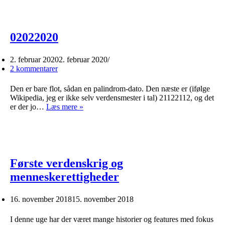
til
at
lære
nyt
02022020
2. februar 2020
2. februar 2020
2 kommentarer
Den er bare flot, sådan en palindrom-dato. Den næste er (ifølge
Wikipedia, jeg er ikke selv verdensmester i tal) 21122112, og det
02022020
er der jo…
Læs mere »
Første verdenskrig og
menneskerettigheder
16. november 2018
15. november 2018
I denne uge har der været mange historier og features med fokus