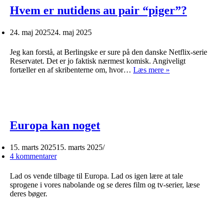
Hvem er nutidens au pair “piger”?
24. maj 2025
24. maj 2025
Jeg kan forstå, at Berlingske er sure på den danske Netflix-serie
Reservatet. Det er jo faktisk nærmest komisk. Angiveligt
Hvem
fortæller en af skribenterne om, hvor…
Læs mere »
er
nutidens
au
pair
“piger”?
Europa kan noget
15. marts 2025
15. marts 2025
4 kommentarer
Lad os vende tilbage til Europa. Lad os igen lære at tale
sprogene i vores nabolande og se deres film og tv-serier, læse
deres bøger.