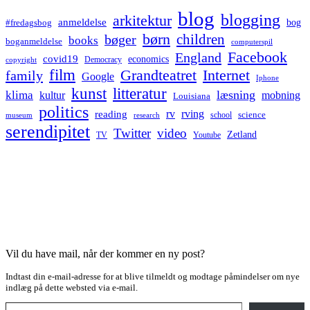
blog
blogging
arkitektur
anmeldelse
bog
#fredagsbog
børn
children
bøger
books
boganmeldelse
computerspil
Facebook
England
covid19
economics
Democracy
copyright
film
Grandteatret
Internet
family
Google
Iphone
kunst
litteratur
læsning
klima
kultur
mobning
Louisiana
politics
rv
rving
reading
science
museum
research
school
serendipitet
Twitter
video
Zetland
TV
Youtube
Vil du have mail, når der kommer en ny post?
Indtast din e-mail-adresse for at blive tilmeldt og modtage påmindelser om nye
indlæg på dette websted via e-mail.
Type your email…