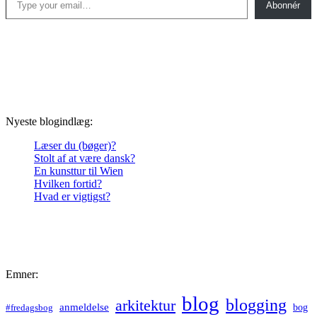
Abonnér
Nyeste blogindlæg:
Læser du (bøger)?
Stolt af at være dansk?
En kunsttur til Wien
Hvilken fortid?
Hvad er vigtigst?
Emner:
blog
blogging
arkitektur
anmeldelse
bog
#fredagsbog