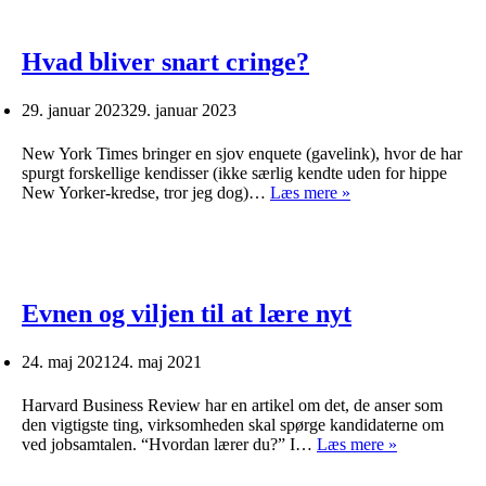
Hvad bliver snart cringe?
29. januar 2023
29. januar 2023
New York Times bringer en sjov enquete (gavelink), hvor de har
spurgt forskellige kendisser (ikke særlig kendte uden for hippe
Hvad
New Yorker-kredse, tror jeg dog)…
Læs mere »
bliver
snart
cringe?
Evnen og viljen til at lære nyt
24. maj 2021
24. maj 2021
Harvard Business Review har en artikel om det, de anser som
den vigtigste ting, virksomheden skal spørge kandidaterne om
Evnen
ved jobsamtalen. “Hvordan lærer du?” I…
Læs mere »
og
viljen