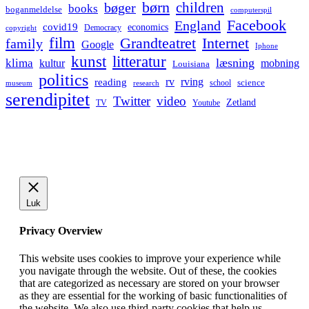
børn
children
bøger
books
boganmeldelse
computerspil
Facebook
England
covid19
economics
Democracy
copyright
film
Grandteatret
Internet
family
Google
Iphone
kunst
litteratur
læsning
klima
kultur
mobning
Louisiana
politics
rv
rving
reading
science
museum
research
school
serendipitet
Twitter
video
Zetland
TV
Youtube
Luk
Privacy Overview
This website uses cookies to improve your experience while
you navigate through the website. Out of these, the cookies
that are categorized as necessary are stored on your browser
as they are essential for the working of basic functionalities of
the website. We also use third-party cookies that help us