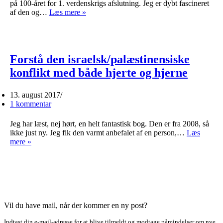
på 100-året for 1. verdenskrigs afslutning. Jeg er dybt fascineret
Første
af den og…
Læs mere »
verdenskrig
og
menneskerettigheder
Forstå den israelsk/palæstinensiske
konflikt med både hjerte og hjerne
13. august 2017
1 kommentar
Jeg har læst, nej hørt, en helt fantastisk bog. Den er fra 2008, så
ikke just ny. Jeg fik den varmt anbefalet af en person,…
Læs
Forstå
mere »
den
israelsk/palæstinensiske
konflikt
med
både
hjerte
og
Vil du have mail, når der kommer en ny post?
hjerne
Indtast din e-mail-adresse for at blive tilmeldt og modtage påmindelser om nye